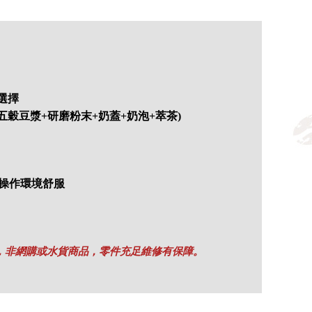
選擇
+五穀豆漿+研磨粉末+奶蓋+奶泡+萃茶)
，操作環境舒服
品，非網購或水貨商品，零件充足維修有保障。