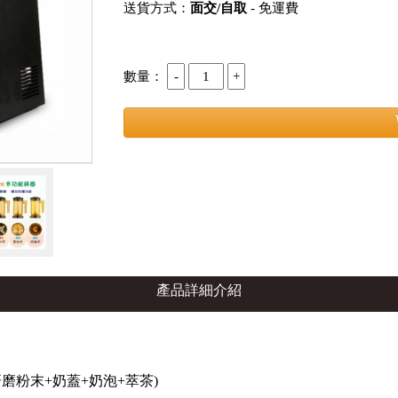
送貨方式：
面交/自取
- 免運費
數量：
產品詳細介紹
研磨粉末+奶蓋+奶泡+萃茶)