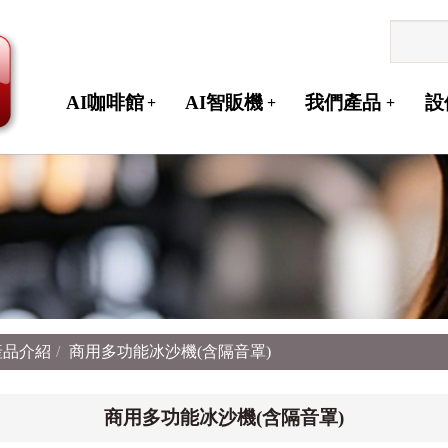
AI咖啡館
AI智販機
我們產品
設
+
+
+
產品介紹
商用多功能冰沙機(含隔音罩)
商用多功能冰沙機(含隔音罩)