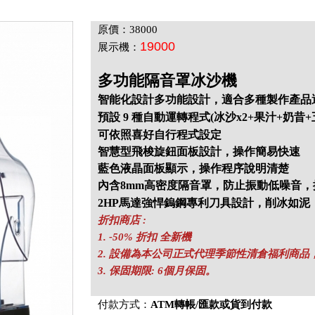
原價：38000
19000
展示機：
多功能隔音罩冰沙機
智能化設計多功能設計，適合多種製作產品
預設 9 種自動運轉程式(冰沙x2+果汁+奶昔
可依照喜好自行程式設定
智慧型飛梭旋鈕面板設計，操作簡易快速
藍色液晶面板顯示，操作程序說明清楚
內含8mm高密度隔音罩，防止振動低噪音
2HP馬達強悍鎢鋼專利刀具設計，削冰如泥
折扣商店 :
1. -50% 折扣 全新機
2. 設備為本公司正式代理季節性清倉福利商
3. 保固期限: 6個月保固。
付款方式：
ATM轉帳/匯款或貨到付款