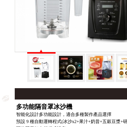
多功能隔音罩冰沙機
智能化設計多功能設計，適合多種製作產品選擇
預設 9 種自動運轉程式(冰沙x2+果汁+奶昔+五穀豆漿+