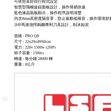
可依照喜好自行程式設定
智慧型飛梭旋鈕面板設計，操作簡易快速
藍色液晶面板顯示，操作程序說明清楚
內含8mm高密度隔音罩，防止振動低噪音，操作環境舒
2HP馬達強悍鎢鋼專利刀具設計，削冰如泥
規格 : PRO Q8
尺寸 : 22x29x49/60cm
電力 : 220v 1500w (2HP)
杯子容量 : 1500cc
轉速 : 每分鐘 28000 轉
重量 : 8公斤