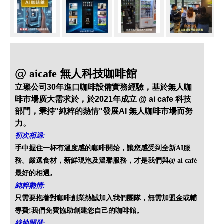
@
aicafe 無人科技咖啡館
立璨公司30年進口咖啡設備實務經驗，基於無人咖
啡市場廣大需求於，於2021年成立 @ ai cafe 科技
部門，秉持"純粹的熱情"發展AI 無人咖啡市場而努
力。
初次相遇:
手中握住一杯有溫度感的咖啡開始，讓您感受到全新AI服
務。嚴選食材，新鮮現泡及溫馨服務，才是我們與@ ai café
最好的相遇。
純粹熱情:
只需要抱著對咖啡創業熱誠加入我們團隊，無需加盟金或輔
導費!我們免費協助創建您自己的咖啡館。
綠地開發: