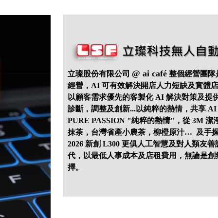
@ ai café
立璨股份有限公司
整個經營團隊是
經營，AI 可有效解決開店人力短缺及實體
以顧客需求優先的客製化 AI 解決對策及
診斷，調整及創新...以純粹的熱情，共享 A
PURE PASSION "純粹的熱情"，從 3M
抹茶，台灣省產小農茶，柳橙原汁… 及手握 
2026 新創 L300 更俱人工智慧及對人類
代，以最低人事成本及店租費用，無論是創
擇。