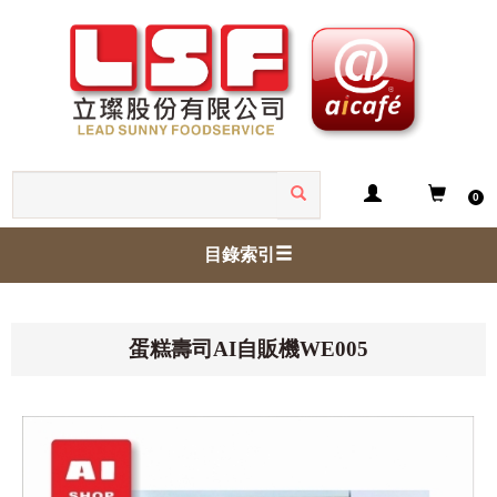
0
目錄索引
蛋糕壽司AI自販機WE005