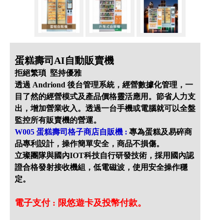
蛋糕壽司AI自動販賣機
拒絕繁瑣 堅持優雅
透過 Andriond 後台管理系統，經營數據化管理，一
目了然的經營模式及產品價格靈活應用。節省人力支
出，增加營業收入。透過一台手機或電腦就可以全盤
監控所有販賣機的營運。
W005 蛋糕壽司格子商店自販機 :
專為蛋糕及易碎商
品專利設計，操作簡單安全，商品不損傷。
立璨團隊與國內IOT科技自行研發技術，採用國內認
證合格發射接收機組，低電磁波，使用安全操作穩
定。
電子支付 : 限悠遊卡及投幣付款。